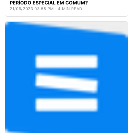
PERÍODO ESPECIAL EM COMUM?
21/06/2023 03:55 PM
·
4 MIN READ