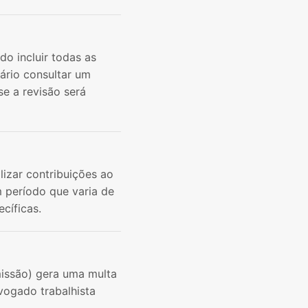
o incluir todas as
sário consultar um
se a revisão será
izar contribuições ao
 período que varia de
cíficas.
missão) gera uma multa
vogado trabalhista