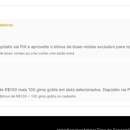
gadores
pósito via PIX e aproveite o bônus de boas-vindas exclusivo para no
e boas-vindas ao criar conta com saldo extra
 R$100 mais 100 giros grátis em slots selecionados. Depósito via 
Bônus de R$100 + 100 giros grátis no cadastro
Início
Serviços
Artigos
Time de Especiali