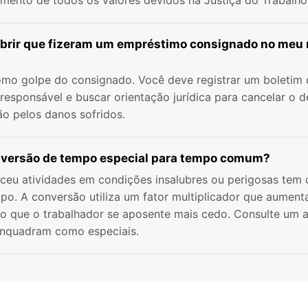
amento de todos os valores devidos na Justiça do Trabalho
obrir que fizeram um empréstimo consignado no me
omo golpe do consignado. Você deve registrar um boletim d
a responsável e buscar orientação jurídica para cancelar o dé
ão pelos danos sofridos.
nversão de tempo especial para tempo comum?
ceu atividades em condições insalubres ou perigosas tem 
po. A conversão utiliza um fator multiplicador que aumen
do que o trabalhador se aposente mais cedo. Consulte um 
 enquadram como especiais.