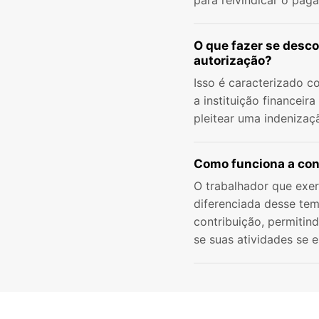
para reivindicar o pag
O que fazer se desc
autorização?
Isso é caracterizado c
a instituição financeir
pleitear uma indenizaç
Como funciona a co
O trabalhador que exer
diferenciada desse tem
contribuição, permitin
se suas atividades se