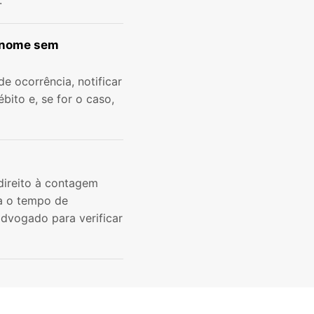
.
u nome sem
e ocorrência, notificar
bito e, se for o caso,
direito à contagem
ta o tempo de
advogado para verificar