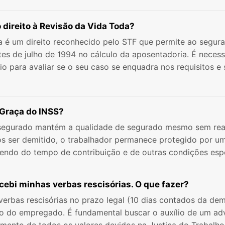
direito à Revisão da Vida Toda?
 é um direito reconhecido pelo STF que permite ao segurad
ntes de julho de 1994 no cálculo da aposentadoria. É neces
o para avaliar se o seu caso se enquadra nos requisitos e 
 Graça do INSS?
segurado mantém a qualidade de segurado mesmo sem real
s ser demitido, o trabalhador permanece protegido por um
endo do tempo de contribuição e de outras condições espe
ecebi minhas verbas rescisórias. O que fazer?
erbas rescisórias no prazo legal (10 dias contados da de
io do empregado. É fundamental buscar o auxílio de um ad