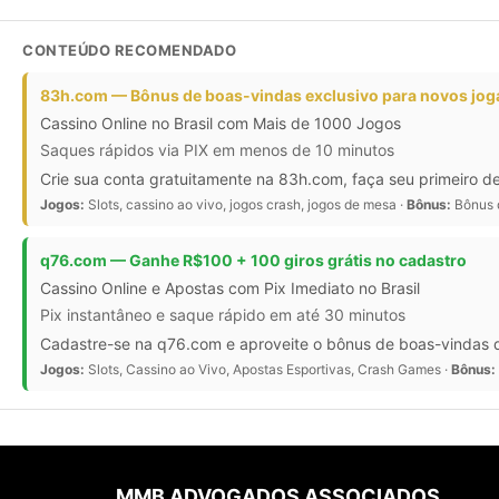
CONTEÚDO RECOMENDADO
83h.com — Bônus de boas-vindas exclusivo para novos jo
Cassino Online no Brasil com Mais de 1000 Jogos
Saques rápidos via PIX em menos de 10 minutos
Crie sua conta gratuitamente na 83h.com, faça seu primeiro de
Jogos:
Slots, cassino ao vivo, jogos crash, jogos de mesa ·
Bônus:
Bônus d
q76.com — Ganhe R$100 + 100 giros grátis no cadastro
Cassino Online e Apostas com Pix Imediato no Brasil
Pix instantâneo e saque rápido em até 30 minutos
Cadastre-se na q76.com e aproveite o bônus de boas-vindas de
Jogos:
Slots, Cassino ao Vivo, Apostas Esportivas, Crash Games ·
Bônus:
MMB ADVOGADOS ASSOCIADOS